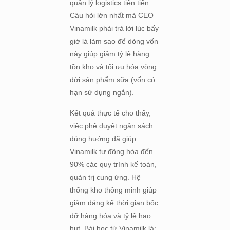
quản lý logistics tiên tiến.
Câu hỏi lớn nhất mà CEO
Vinamilk phải trả lời lúc bấy
giờ là làm sao để dòng vốn
này giúp giảm tỷ lệ hàng
tồn kho và tối ưu hóa vòng
đời sản phẩm sữa (vốn có
hạn sử dụng ngắn).
Kết quả thực tế cho thấy,
việc phê duyệt ngân sách
đúng hướng đã giúp
Vinamilk tự động hóa đến
90% các quy trình kế toán,
quản trị cung ứng. Hệ
thống kho thông minh giúp
giảm đáng kể thời gian bốc
dỡ hàng hóa và tỷ lệ hao
hụt. Bài học từ Vinamilk là: