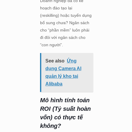
Doanh nghiệp đã có kế
hoạch đào tạo lại
(reskilling) hoặc tuyển dụng
bổ sung chưa? Ngân sách
cho “phần mềm” luôn phải
đi đôi với ngân sách cho
“con người”.
See also
Ứng
dụng Camera AI
quản lý kho tại
Alibaba
Mô hình tính toán
ROI (Tỷ suất hoàn
vốn) có thực tế
không?