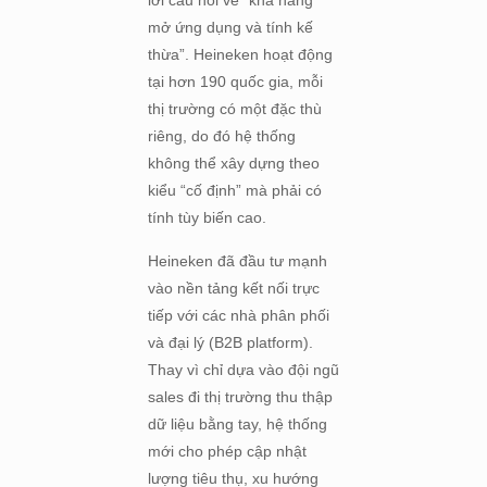
lời câu hỏi về “khả năng
mở ứng dụng và tính kế
thừa”. Heineken hoạt động
tại hơn 190 quốc gia, mỗi
thị trường có một đặc thù
riêng, do đó hệ thống
không thể xây dựng theo
kiểu “cố định” mà phải có
tính tùy biến cao.
Heineken đã đầu tư mạnh
vào nền tảng kết nối trực
tiếp với các nhà phân phối
và đại lý (B2B platform).
Thay vì chỉ dựa vào đội ngũ
sales đi thị trường thu thập
dữ liệu bằng tay, hệ thống
mới cho phép cập nhật
lượng tiêu thụ, xu hướng