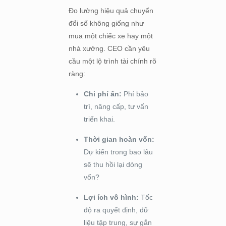
Đo lường hiệu quả chuyển
đổi số không giống như
mua một chiếc xe hay một
nhà xưởng. CEO cần yêu
cầu một lộ trình tài chính rõ
ràng:
Chi phí ẩn:
Phí bảo
trì, nâng cấp, tư vấn
triển khai.
Thời gian hoàn vốn:
Dự kiến trong bao lâu
sẽ thu hồi lại dòng
vốn?
Lợi ích vô hình:
Tốc
độ ra quyết định, dữ
liệu tập trung, sự gắn