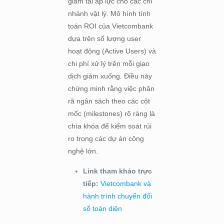
giảm tải áp lực cho các chi
nhánh vật lý. Mô hình tính
toán ROI của Vietcombank
dựa trên số lượng user
hoạt động (Active Users) và
chi phí xử lý trên mỗi giao
dịch giảm xuống. Điều này
chứng minh rằng việc phân
rã ngân sách theo các cột
mốc (milestones) rõ ràng là
chìa khóa để kiểm soát rủi
ro trong các dự án công
nghệ lớn.
Link tham khảo trực
tiếp:
Vietcombank và
hành trình chuyển đổi
số toàn diện