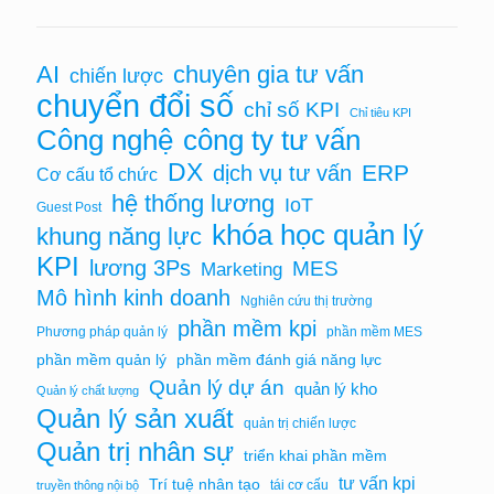
AI
chuyên gia tư vấn
chiến lược
chuyển đổi số
chỉ số KPI
Chỉ tiêu KPI
Công nghệ
công ty tư vấn
DX
ERP
dịch vụ tư vấn
Cơ cấu tổ chức
hệ thống lương
IoT
Guest Post
khóa học quản lý
khung năng lực
KPI
lương 3Ps
MES
Marketing
Mô hình kinh doanh
Nghiên cứu thị trường
phần mềm kpi
Phương pháp quản lý
phần mềm MES
phần mềm quản lý
phần mềm đánh giá năng lực
Quản lý dự án
quản lý kho
Quản lý chất lượng
Quản lý sản xuất
quản trị chiến lược
Quản trị nhân sự
triển khai phần mềm
tư vấn kpi
Trí tuệ nhân tạo
tái cơ cấu
truyền thông nội bộ