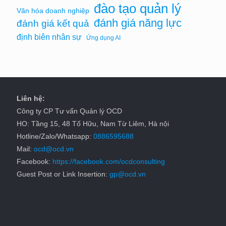
đào tạo quản lý
Văn hóa doanh nghiệp
đánh giá năng lực
đánh giá kết quả
định biên nhân sự
Ứng dụng AI
Liên hệ:
Công ty CP Tư vấn Quản lý OCD
HO: Tầng 15, 48 Tố Hữu, Nam Từ Liêm, Hà nội
Hotline/Zalo/Whatsapp:
0886595688
Mail:
ocd@ocd.vn
Facebook:
https://facebook.com/ocdconsulting
Guest Post or Link Insertion:
gp@ocd.vn