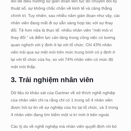
đổi để điều hướng sự gián đoạn liên tục do chuyển đổi kỹ
thuật số, sự không chắc chắn về kinh tế và căng thẳng
chính trị. Tuy nhiên, sau nhiều năm gián đoạn như vậy, các
nhân viên đang mất đi sự sẵn sàng hợp tác với sự thay
đổi. Tệ hơn nữa là thực tế: nhiều nhân viên “mệt mỏi vì
thay đổi ” và điểm lực cản tăng trong công việc có tương
quan nghịch với ý định ở lại với tổ chức: Chỉ 43% nhân
viên trải qua sự mệt mỏi trên mức trung bình có ý định ở
lại với tổ chức của họ, so với 74% nhân viên có mức độ
mệt mỏi thấp.
3. Trải nghiệm nhân viên
Dữ liệu từ khảo sát của Gartner về sở thích nghề nghiệp
của nhân viên chỉ ra rằng chỉ có 1 trong số 4 nhân viên
được hỏi tự tin về sự nghiệp của họ tại tổ chức, và 3 trong
4 nhân viên đang tìm kiếm một vị trí mới ở bên ngoài.
Các lý do về nghề nghiệp mà nhân viên quyết định rời bỏ