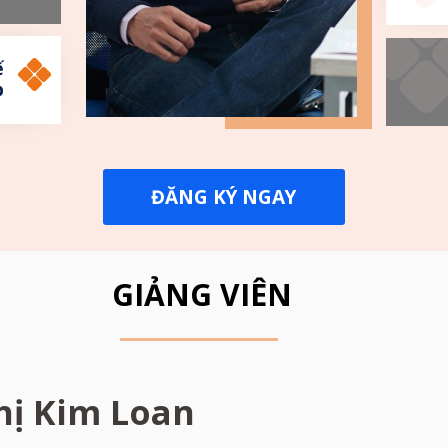
ế
p
ĐĂNG KÝ NGAY
GIẢNG VIÊN
hị Kim Loan