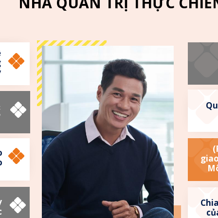
NHÀ QUẢN TRỊ THỰC CHIẾ
ề
g
ý
Qu
&
P
(
o
giao
o
Mô
y
Chia
c
củ