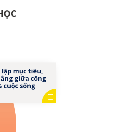
HỌC
 lập mục tiêu,
bằng giữa công
 & cuộc sống