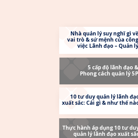
Nhà quản lý suy nghĩ gì v
vai trò & sứ mệnh của côn
việc Lãnh đạo – Quản l
5 cấp độ lãnh đạo 
Phong cách quản lý 5
10 tư duy quản lý lãnh đạ
xuất sắc: Cái gì & như thế nà
Thực hành áp dụng 10 tư du
quản lý lãnh đạo xuất sắ