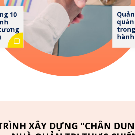
Quản 
ng 10
quản
ãnh
trong
 tương
hành
i
TRÌNH XÂY DỰNG "CHÂN DUN