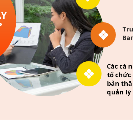
ÀY
?
Trư
Ban
Các cá 
tổ chức
bản thâ
quản lý