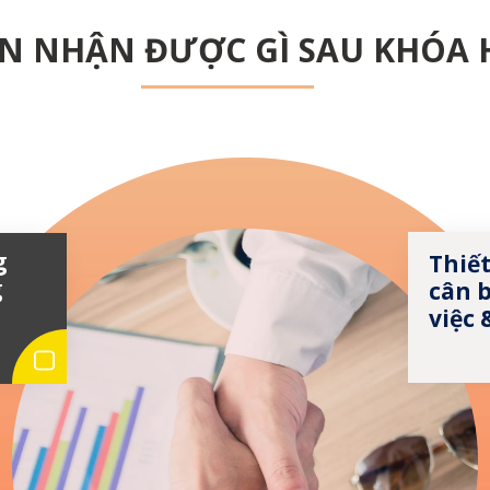
N NHẬN ĐƯỢC GÌ SAU KHÓA 
g
Thiết
g
cân 
việc